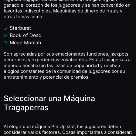
ganado el corazón de los jugadores y se han convertido en
favoritas indiscutibles. Maquinitas de dinero de frutas y
otros temas como:
Starburst
Book of Dead
Mega Moolah.
Son apreciadas por sus emocionantes funciones, jackpots
generosos y experiencias envolventes. Estas tragaperras a
menudo encabezan las listas de popularidad y reciben
elogios constantes de la comunidad de jugadores por su
entretenimiento y potencial de premios.
Seleccionar una Máquina
Tragaperras
Al elegir una máquina Pin Up slot, los jugadores deben
considerar varios factores. Cosas importantes a considerar: