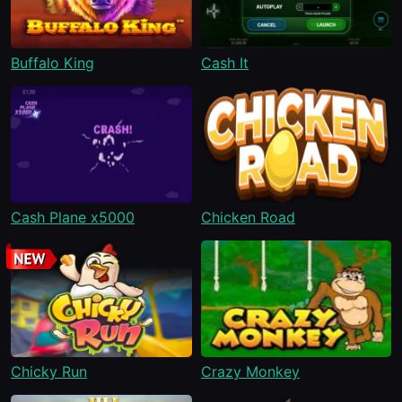
Buffalo King
Cash It
Cash Plane x5000
Chicken Road
Chicky Run
Crazy Monkey