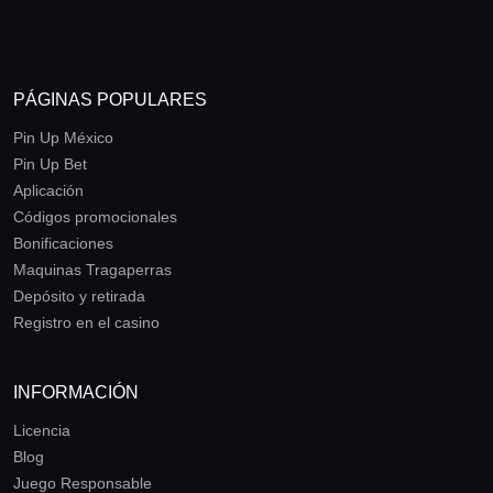
PÁGINAS POPULARES
Pin Up México
Pin Up Bet
Aplicación
Códigos promocionales
Bonificaciones
Maquinas Tragaperras
Depósito y retirada
Registro en el casino
INFORMACIÓN
Licencia
Blog
Juego Responsable