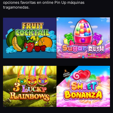
opciones favoritas en online Pin Up máquinas
tragamonedas.