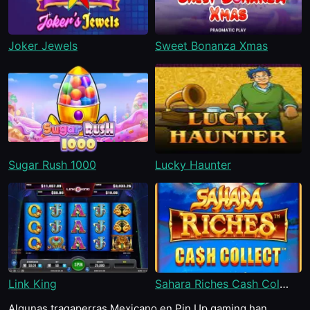
Joker Jewels
Sweet Bonanza Xmas
Sugar Rush 1000
Lucky Haunter
Link King
Sahara Riches Cash Collect
Algunas tragaperras Mexicano en Pin Up gaming han