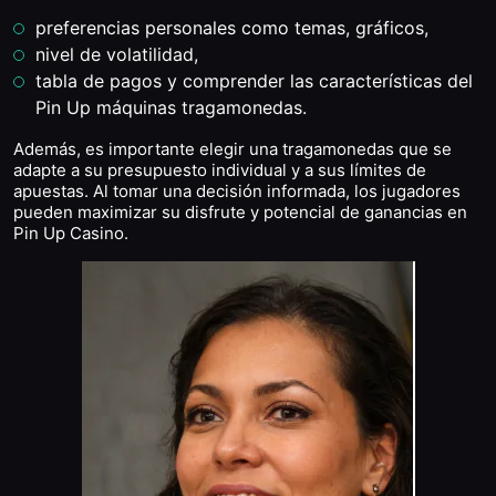
preferencias personales como temas, gráficos,
nivel de volatilidad,
tabla de pagos y comprender las características del
Pin Up máquinas tragamonedas.
Además, es importante elegir una tragamonedas que se
adapte a su presupuesto individual y a sus límites de
apuestas. Al tomar una decisión informada, los jugadores
pueden maximizar su disfrute y potencial de ganancias en
Pin Up Casino.