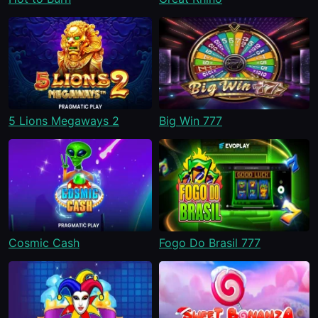
5 Lions Megaways 2
Big Win 777
Cosmic Cash
Fogo Do Brasil 777