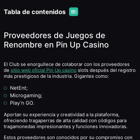
Tabla de contenidos
Proveedores de Juegos de
Renombre en Pin Up Casino
El Club se enorgullece de colaborar con los proveedores
de
sitio web oficial Pin Up casino
slots después del registro
más prestigioso de la industria. Gigantes como:
NetEnt;
Microgaming;
Play’n GO.
Aportan su experiencia y creatividad a la plataforma,
ofreciendo tragaperras de alta calidad con códigos para
tragamonedas impresionantes y funciones innovadoras.
Estos proveedores son conocidos por su compromiso con