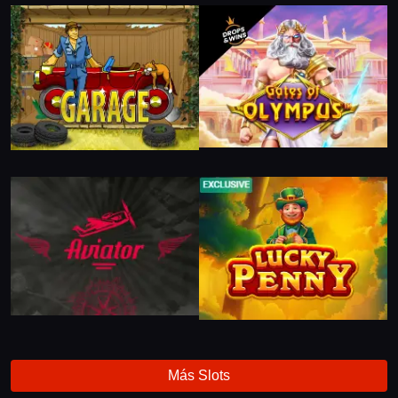
Más Slots