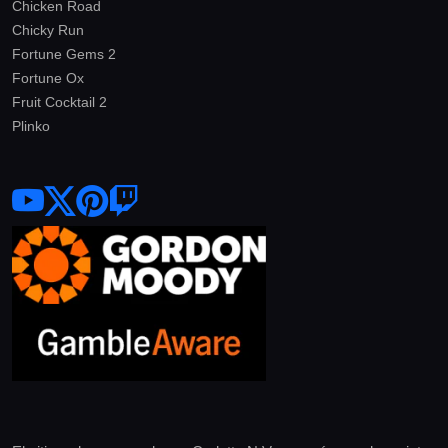
Chicken Road
Chicky Run
Fortune Gems 2
Fortune Ox
Fruit Cocktail 2
Plinko