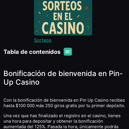
Sorteos
Tabla de contenidos
Bonificación de bienvenida en Pin-
Up Casino
Con la bonificación de bienvenida en Pin Up Casino recibes
hasta $100 000 más 250 giros gratis por tu primer depósito.
Una vez que has finalizado el registro en el casino, tienes
una hora para depositar y obtener la bonificación
aumentada del 125%. Pasada la hora, únicamente podrás