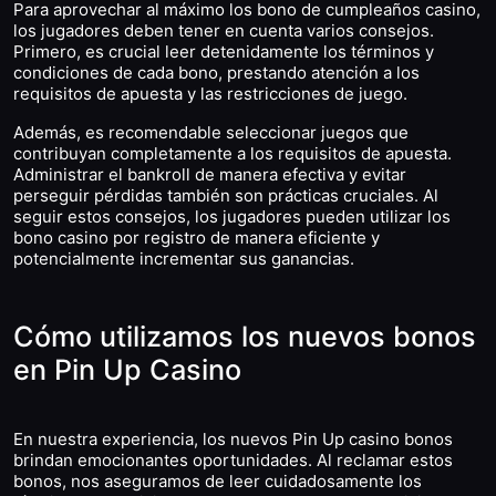
Para aprovechar al máximo los bono de cumpleaños casino,
los jugadores deben tener en cuenta varios consejos.
Primero, es crucial leer detenidamente los términos y
condiciones de cada bono, prestando atención a los
requisitos de apuesta y las restricciones de juego.
Además, es recomendable seleccionar juegos que
contribuyan completamente a los requisitos de apuesta.
Administrar el bankroll de manera efectiva y evitar
perseguir pérdidas también son prácticas cruciales. Al
seguir estos consejos, los jugadores pueden utilizar los
bono casino por registro de manera eficiente y
potencialmente incrementar sus ganancias.
Cómo utilizamos los nuevos bonos
en Pin Up Casino
En nuestra experiencia, los nuevos Pin Up casino bonos
brindan emocionantes oportunidades. Al reclamar estos
bonos, nos aseguramos de leer cuidadosamente los