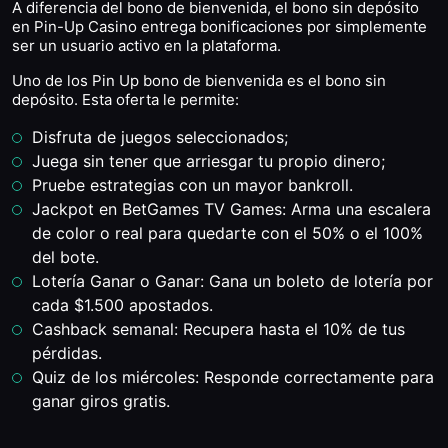
A diferencia del bono de bienvenida, el bono sin depósito
en Pin-Up Casino entrega bonificaciones por simplemente
ser un usuario activo en la plataforma.
Uno de los Pin Up bono de bienvenida es el bono sin
depósito. Esta oferta le permite:
Disfruta de juegos seleccionados;
Juega sin tener que arriesgar tu propio dinero;
Pruebe estrategias con un mayor bankroll.
Jackpot en BetGames TV Games: Arma una escalera
de color o real para quedarte con el 50% o el 100%
del bote.
Lotería Ganar o Ganar: Gana un boleto de lotería por
cada $1.500 apostados.
Cashback semanal: Recupera hasta el 10% de tus
pérdidas.
Quiz de los miércoles: Responde correctamente para
ganar giros gratis.