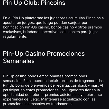
Pin Up Club: Pincoins
En el Pin Up plataforma los jugadores acumulan Pincoins al
apostar en juegos, que luego pueden canjear por
bonificación Pin-Up casino, bonos casino y otros premios
exclusivos, brindando incentivos adicionales para jugar
regularmente.
Pin-Up Casino Promociones
Semanales
Pin Up casino bonos emocionantes promociones
semanales. Estas pueden incluir torneos de tragamonedas,
Pin Up bono de bienvenida de recarga, cashback y más. Al
participar en estas promociones, los jugadores tienen la
oportunidad de obtener premios adicionales y mejorar su
experiencia de juego. Mantenerse actualizado con las
promociones semanales es fundamental.