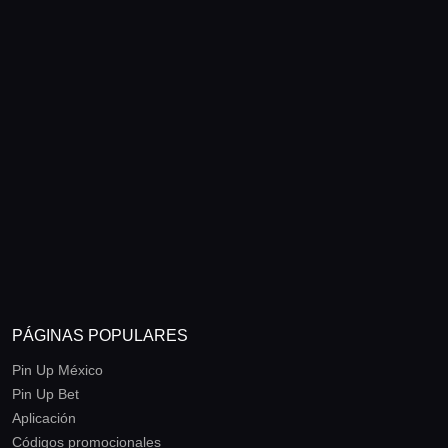
PÁGINAS POPULARES
Pin Up México
Pin Up Bet
Aplicación
Códigos promocionales