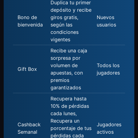
Duplica tu primer
depósito y recibe
Bono de
giros gratis,
Nuevos
bienvenida
según las
usuarios
condiciones
vigentes
Recibe una caja
sorpresa por
volumen de
Todos los
Gift Box
apuestas, con
jugadores
premios
garantizados
Recupera hasta
10% de pérdidas
cada lunes,
Recupera un
Cashback
Jugadores
porcentaje de tus
Semanal
activos
pérdidas cada