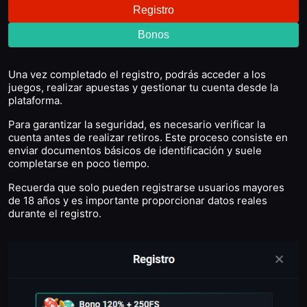
Registro
Bonos
Una vez completado el registro, podrás acceder a los
juegos, realizar apuestas y gestionar tu cuenta desde la
plataforma.
Para garantizar la seguridad, es necesario verificar la
cuenta antes de realizar retiros. Este proceso consiste en
enviar documentos básicos de identificación y suele
completarse en poco tiempo.
Recuerda que solo pueden registrarse usuarios mayores
de 18 años y es importante proporcionar datos reales
durante el registro.