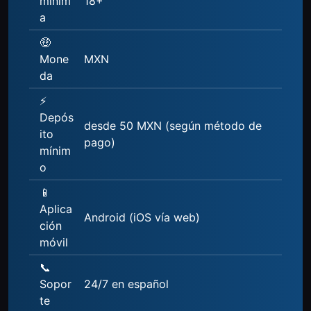
mínim
18+
a
🤑
Mone
MXN
da
⚡
Depós
desde 50 MXN (según método de
ito
pago)
mínim
o
📱
Aplica
Android (iOS vía web)
ción
móvil
📞
Sopor
24/7 en español
te