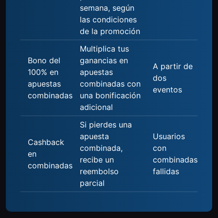
semana, según
las condiciones
de la promoción
Multiplica tus
Bono del
ganancias en
A partir de
100% en
apuestas
dos
apuestas
combinadas con
eventos
combinadas
una bonificación
adicional
Si pierdes una
apuesta
Usuarios
Cashback
combinada,
con
en
recibe un
combinadas
combinadas
reembolso
fallidas
parcial