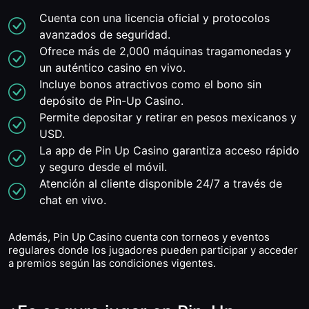
Cuenta con una licencia oficial y protocolos
avanzados de seguridad.
Ofrece más de 2,000 máquinas tragamonedas y
un auténtico casino en vivo.
Incluye bonos atractivos como el bono sin
depósito de Pin-Up Casino.
Permite depositar y retirar en pesos mexicanos y
USD.
La app de Pin Up Casino garantiza acceso rápido
y seguro desde el móvil.
Atención al cliente disponible 24/7 a través de
chat en vivo.
Además, Pin Up Casino cuenta con torneos y eventos
regulares donde los jugadores pueden participar y acceder
a premios según las condiciones vigentes.