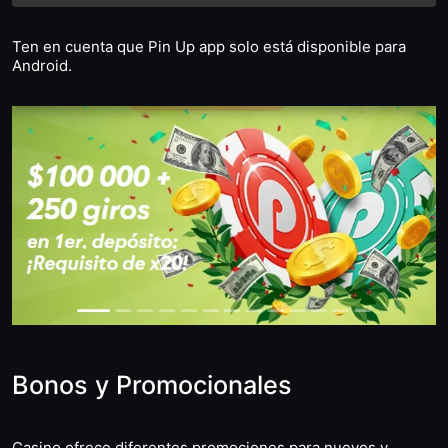
Ten en cuenta que Pin Up app solo está disponible para
Android.
Bonos y Promocionales
Casino ofrece diferentes promociones para nuevos y