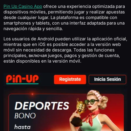
Pin Up Casino App
ofrece una experiencia optimizada para
dispositivos móviles, permitiendo jugar y realizar apuestas
desde cualquier lugar. La plataforma es compatible con
smartphones y tablets, con una interfaz adaptada para una
navegación rápida y sencilla.
Los usuarios de Android pueden utilizar la aplicación oficial,
mientras que en iOS es posible acceder a la versión web
móvil sin necesidad de descarga. Todas las funciones
principales, включая juegos, pagos y gestión de cuenta,
están disponibles en la versión móvil.