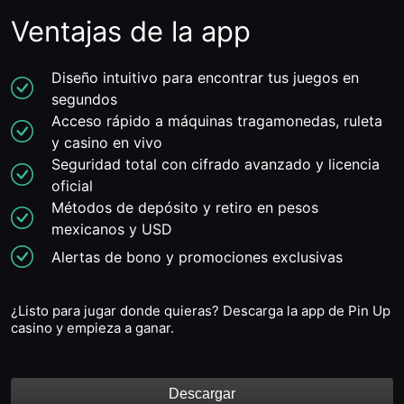
Ventajas de la app
Diseño intuitivo para encontrar tus juegos en
segundos
Acceso rápido a máquinas tragamonedas, ruleta
y casino en vivo
Seguridad total con cifrado avanzado y licencia
oficial
Métodos de depósito y retiro en pesos
mexicanos y USD
Alertas de bono y promociones exclusivas
¿Listo para jugar donde quieras? Descarga la app de Pin Up
casino y empieza a ganar.
Descargar