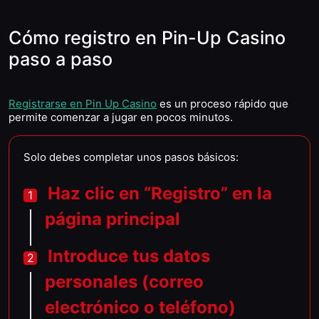
Cómo registro en Pin-Up Casino
paso a paso
Registrarse en Pin Up Casino
es un proceso rápido que
permite comenzar a jugar en pocos minutos.
Solo debes completar unos pasos básicos:
Haz clic en “Registro” en la
página principal
Introduce tus datos
personales (correo
electrónico o teléfono)