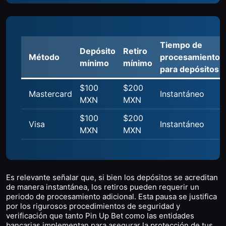
Tiempo de
Depósito
Retiro
Método
procesamiento
mínimo
mínimo
para depósitos
$100
$200
Mastercard
Instantáneo
MXN
MXN
$100
$200
Visa
Instantáneo
MXN
MXN
Es relevante señalar que, si bien los depósitos se acreditan
de manera instantánea, los retiros pueden requerir un
periodo de procesamiento adicional. Esta pausa se justifica
por los rigurosos procedimientos de seguridad y
verificación que tanto Pin Up Bet como las entidades
bancarias implementan para asegurar la protección de tus