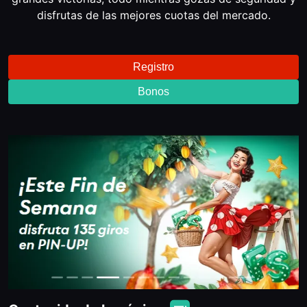
disfrutas de las mejores cuotas del mercado.
Registro
Bonos