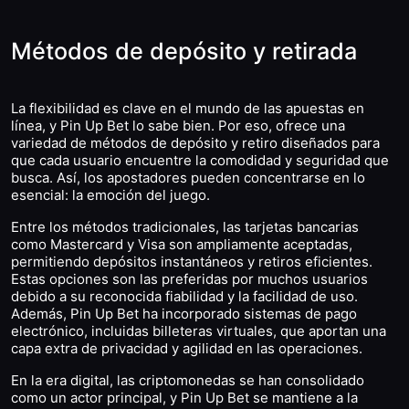
Métodos de depósito y retirada
La flexibilidad es clave en el mundo de las apuestas en
línea, y Pin Up Bet lo sabe bien. Por eso, ofrece una
variedad de métodos de depósito y retiro diseñados para
que cada usuario encuentre la comodidad y seguridad que
busca. Así, los apostadores pueden concentrarse en lo
esencial: la emoción del juego.
Entre los métodos tradicionales, las tarjetas bancarias
como Mastercard y Visa son ampliamente aceptadas,
permitiendo depósitos instantáneos y retiros eficientes.
Estas opciones son las preferidas por muchos usuarios
debido a su reconocida fiabilidad y la facilidad de uso.
Además, Pin Up Bet ha incorporado sistemas de pago
electrónico, incluidas billeteras virtuales, que aportan una
capa extra de privacidad y agilidad en las operaciones.
En la era digital, las criptomonedas se han consolidado
como un actor principal, y Pin Up Bet se mantiene a la