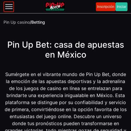
Inscripción
Iniciar
Pin Up casino
/
Betting
Pin Up Bet: casa de apuestas
en México
Sumérgete en el vibrante mundo de Pin Up Bet, donde
la emoción de las apuestas deportivas y la adrenalina
de los juegos de casino en línea se entrelazan para
brindarte una experiencia inigualable en México. Esta
plataforma se distingue por su confiabilidad y servicio
de primera, convirtiéndose en la opción favorita de los
entusiastas del juego online. Descubre un universo
donde tus pronósticos pueden transformarse en
grandes victorias, todo mientras gozas de seguridad y