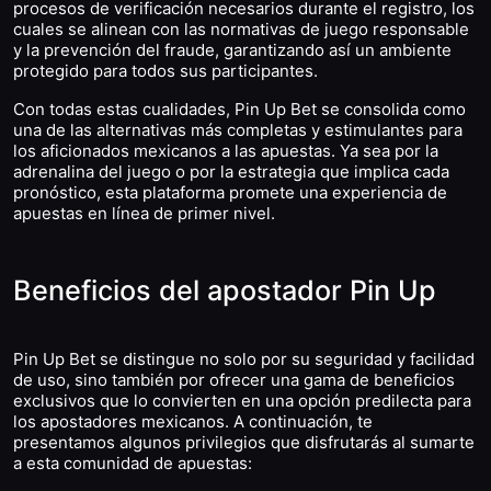
procesos de verificación necesarios durante el registro, los
cuales se alinean con las normativas de juego responsable
y la prevención del fraude, garantizando así un ambiente
protegido para todos sus participantes.
Con todas estas cualidades, Pin Up Bet se consolida como
una de las alternativas más completas y estimulantes para
los aficionados mexicanos a las apuestas. Ya sea por la
adrenalina del juego o por la estrategia que implica cada
pronóstico, esta plataforma promete una experiencia de
apuestas en línea de primer nivel.
Beneficios del apostador Pin Up
Pin Up Bet se distingue no solo por su seguridad y facilidad
de uso, sino también por ofrecer una gama de beneficios
exclusivos que lo convierten en una opción predilecta para
los apostadores mexicanos. A continuación, te
presentamos algunos privilegios que disfrutarás al sumarte
a esta comunidad de apuestas: