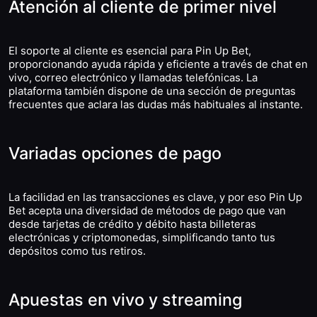
Atención al cliente de primer nivel
El soporte al cliente es esencial para Pin Up Bet,
proporcionando ayuda rápida y eficiente a través de chat en
vivo, correo electrónico y llamadas telefónicas. La
plataforma también dispone de una sección de preguntas
frecuentes que aclara las dudas más habituales al instante.
Variadas opciones de pago
La facilidad en las transacciones es clave, y por eso Pin Up
Bet acepta una diversidad de métodos de pago que van
desde tarjetas de crédito y débito hasta billeteras
electrónicas y criptomonedas, simplificando tanto tus
depósitos como tus retiros.
Apuestas en vivo y streaming