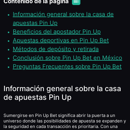
Contenido de la página
Información general sobre la casa de
apuestas Pin Up
Beneficios del apostador Pin Up
Apuestas deportivas en Pin Up Bet
Métodos de depósito y retirada
Conclusión sobre Pin Up Bet en México
Preguntas Frecuentes sobre Pin Up Bet
Información general sobre la casa
de apuestas Pin Up
Sumergirse en Pin Up Bet significa abrir la puerta a un
universo donde las posibilidades de apuesta se expanden y
la seguridad en cada transacción es prioritaria. Con una