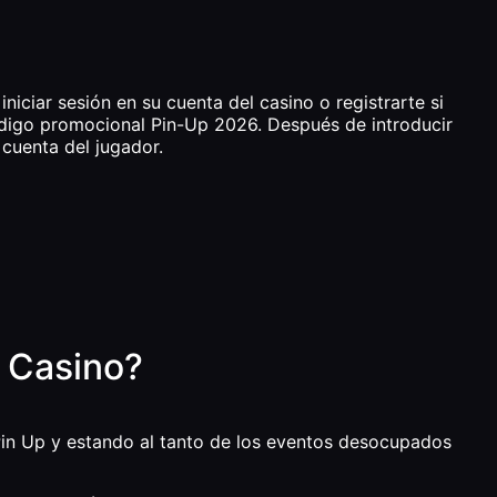
iciar sesión en su cuenta del casino o registrarte si
código promocional Pin-Up 2026. Después de introducir
 cuenta del jugador.
 Casino?
in Up y estando al tanto de los eventos desocupados