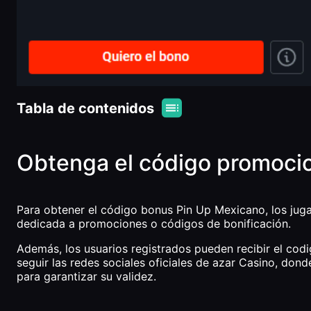
Tabla de contenidos
Obtenga el código promocio
Para obtener el código bonus Pin Up Mexicano, los jugad
dedicada a promociones o códigos de bonificación.
Además, los usuarios registrados pueden recibir el cod
seguir las redes sociales oficiales de azar Casino, do
para garantizar su validez.