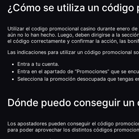
¿Cómo se utiliza un código
Utilizar el codigo promocional casino durante enero de 2
aún no lo han hecho. Luego, deben dirigirse a la secci
el código correctamente y confirmar la acción, las bon
Las indicaciones para utilizar un código promocional son
Entra a tu cuenta.
Entra en el apartado de “Promociones” que se encuen
Selecciona la promoción desocupada que tengas en t
Dónde puedo conseguir un 
Los apostadores pueden conseguir el código promocion
para poder aprovechar los distintos códigos promociona