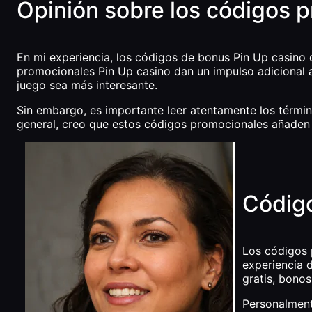
Opinión sobre los códigos 
En mi experiencia, los códigos de bonus Pin Up casino
promocionales Pin Up casino dan un impulso adicional 
juego sea más interesante.
Sin embargo, es importante leer atentamente los térmi
general, creo que estos códigos promocionales añaden un
Código
Los códigos 
experiencia d
gratis, bonos
Personalment