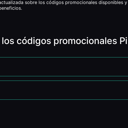
actualizada sobre los códigos promocionales disponibles y
eneficios.
 los códigos promocionales P