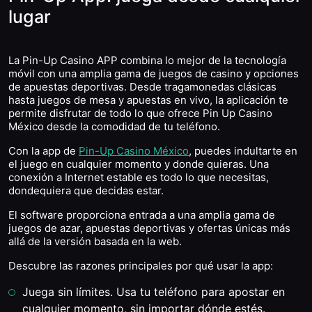
lugar
La Pin-Up Casino APP combina lo mejor de la tecnología
móvil con una amplia gama de juegos de casino y opciones
de apuestas deportivas. Desde tragamonedas clásicas
hasta juegos de mesa y apuestas en vivo, la aplicación te
permite disfrutar de todo lo que ofrece Pin Up Casino
México desde la comodidad de tu teléfono.
Con la app de
Pin-Up Casino México
, puedes indultarte en
el juego en cualquier momento y donde quieras. Una
conexión a Internet estable es todo lo que necesitas,
dondequiera que decidas estar.
El software proporciona entrada a una amplia gama de
juegos de azar, apuestas deportivas y ofertas únicas más
allá de la versión basada en la web.
Descubre las razones principales por qué usar la app:
Juega sin límites. Usa tu teléfono para apostar en
cualquier momento, sin importar dónde estés.