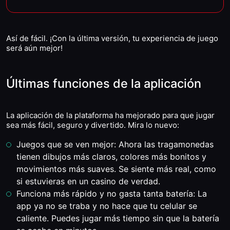
Así de fácil. ¡Con la última versión, tu experiencia de juego
será aún mejor!
Últimas funciones de la aplicación
La aplicación de la plataforma ha mejorado para que jugar
sea más fácil, seguro y divertido. Mira lo nuevo:
Juegos que se ven mejor: Ahora las tragamonedas
tienen dibujos más claros, colores más bonitos y
movimientos más suaves. Se siente más real, como
si estuvieras en un casino de verdad.
Funciona más rápido y no gasta tanta batería: La
app ya no se traba y no hace que tu celular se
caliente. Puedes jugar más tiempo sin que la batería