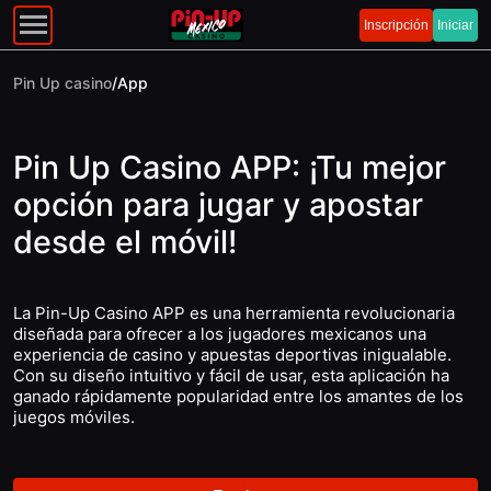
Inscripción
Iniciar
Pin Up casino
/
App
Pin Up Casino APP: ¡Tu mejor
opción para jugar y apostar
desde el móvil!
La Pin-Up Casino APP es una herramienta revolucionaria
diseñada para ofrecer a los jugadores mexicanos una
experiencia de casino y apuestas deportivas inigualable.
Con su diseño intuitivo y fácil de usar, esta aplicación ha
ganado rápidamente popularidad entre los amantes de los
juegos móviles.