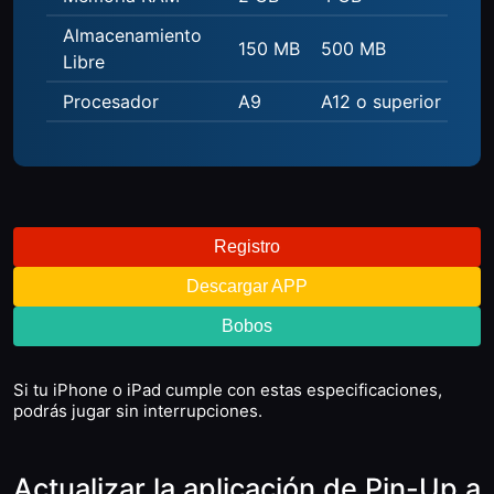
Almacenamiento
150 MB
500 MB
Libre
Procesador
A9
A12 o superior
Registro
Descargar APP
Bobos
Si tu iPhone o iPad cumple con estas especificaciones,
podrás jugar sin interrupciones.
Actualizar la aplicación de Pin-Up a