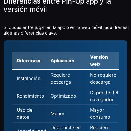
Diferencias entre Pin-Up app y la
versión móvil
Si dudas entre jugar en la app o en la web móvil, aquí tienes
algunas diferencias clave.
Versión
Diferencia
Aplicación
web
Requiere
No requiere
Instalación
descarga
descarga
Depende del
Rendimiento
Optimizado
navegador
Uso de
Mayor
Menor
datos
consumo
Disponible en
Requiere