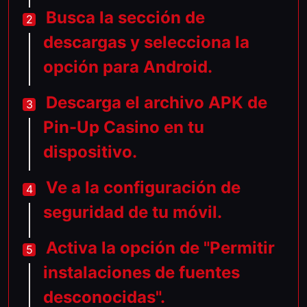
Busca la sección de
descargas y selecciona la
opción para Android.
Descarga el archivo APK de
Pin-Up Casino en tu
dispositivo.
Ve a la configuración de
seguridad de tu móvil.
Activa la opción de "Permitir
instalaciones de fuentes
desconocidas".