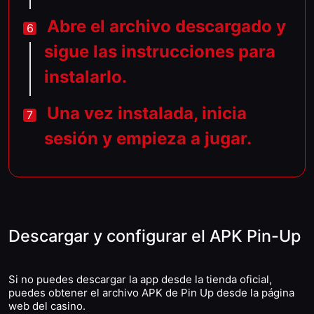
Abre el archivo descargado y
sigue las instrucciones para
instalarlo.
Una vez instalada, inicia
sesión y empieza a jugar.
Descargar y configurar el APK Pin-Up
Si no puedes descargar la app desde la tienda oficial,
puedes obtener el archivo APK de Pin Up desde la página
web del casino.