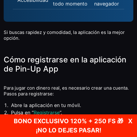
Accesibilidad
todo momento
navegador
Si buscas rapidez y comodidad, la aplicación es la mejor
opción.
Cómo registrarse en la aplicación
de Pin-Up App
Para jugar con dinero real, es necesario crear una cuenta.
Pasos para registrarse:
Abre la aplicación en tu móvil.
Pulsa en “
Registrarse
”.
Introduce tu correo y elige una contraseña.
BONO EXCLUSIVO 120% + 250 FS 🎁
X
Confirma tu número de teléfono.
¡NO LO DEJES PASAR!
Acepta los términos y condiciones.