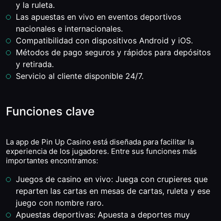
y la ruleta.
Las apuestas en vivo en eventos deportivos
nacionales e internacionales.
Compatibilidad con dispositivos Android y iOS.
Métodos de pago seguros y rápidos para depósitos
y retirada.
Servicio al cliente disponible 24/7.
Funciones clave
La app de Pin Up Casino está diseñada para facilitar la
experiencia de los jugadores. Entre sus funciones más
importantes encontramos:
Juegos de casino en vivo: Juega con crupieres que
reparten las cartas en mesas de cartas, ruleta y ese
juego con nombre raro.
Apuestas deportivas: Apuesta a deportes muy