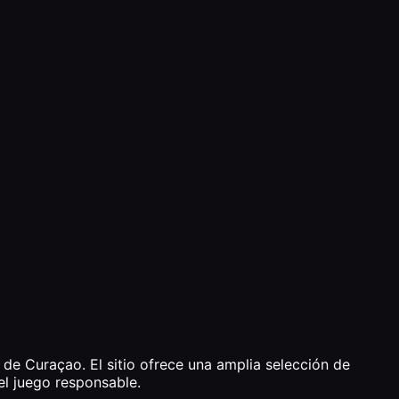
de Curaçao. El sitio ofrece una amplia selección de
el juego responsable.