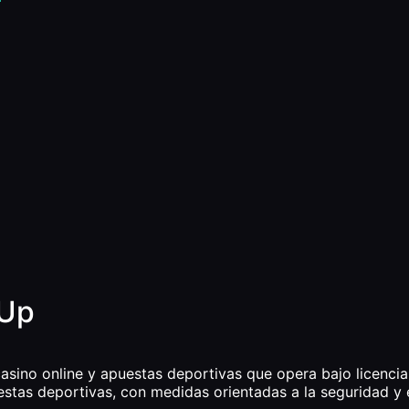
-Up
sino online y apuestas deportivas que opera bajo licencia 
stas deportivas, con medidas orientadas a la seguridad y 