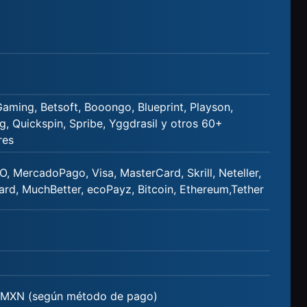
Gaming, Betsoft, Booongo, Blueprint, Playson,
, Quickspin, Spribe, Yggdrasil y otros 60+
res
O, MercadoPago, Visa, MasterCard, Skrill, Neteller,
rd, MuchBetter, ecoPayz, Bitcoin, Ethereum,Tether
 MXN (según método de pago)