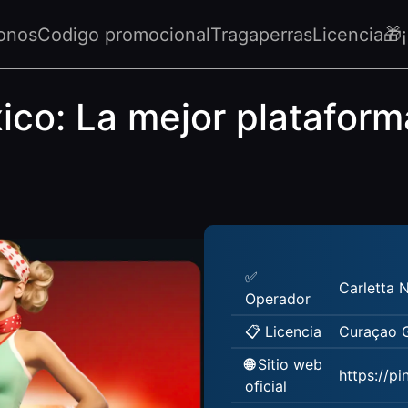
onos
Codigo promocional
Tragaperras
Licencia
🎁
ico: La mejor plataform
✅
Carletta 
Operador
📋 Licencia
Curaçao 
🌐
Sitio web
https://p
oficial