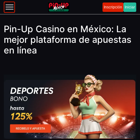
Inscripción
Iniciar
Pin-Up Casino en México: La
mejor plataforma de apuestas
en línea