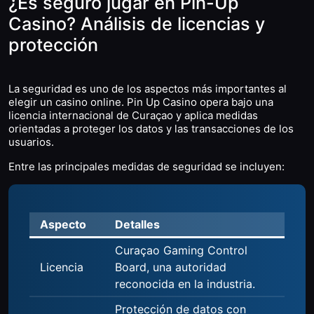
¿Es seguro jugar en Pin-Up
Casino? Análisis de licencias y
protección
La seguridad es uno de los aspectos más importantes al
elegir un casino online. Pin Up Casino opera bajo una
licencia internacional de Curaçao y aplica medidas
orientadas a proteger los datos y las transacciones de los
usuarios.
Entre las principales medidas de seguridad se incluyen:
Aspecto
Detalles
Curaçao Gaming Control
Licencia
Board, una autoridad
reconocida en la industria.
Protección de datos con