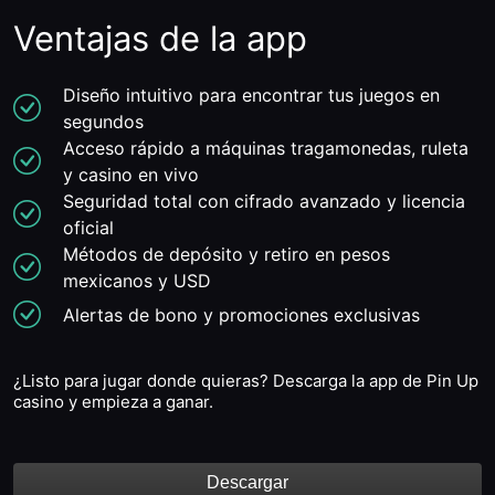
Ventajas de la app
Diseño intuitivo para encontrar tus juegos en
segundos
Acceso rápido a máquinas tragamonedas, ruleta
y casino en vivo
Seguridad total con cifrado avanzado y licencia
oficial
Métodos de depósito y retiro en pesos
mexicanos y USD
Alertas de bono y promociones exclusivas
¿Listo para jugar donde quieras? Descarga la app de Pin Up
casino y empieza a ganar.
Descargar