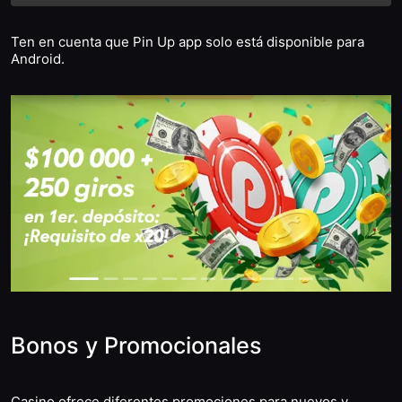
Ten en cuenta que Pin Up app solo está disponible para
Android.
Bonos y Promocionales
Casino ofrece diferentes promociones para nuevos y