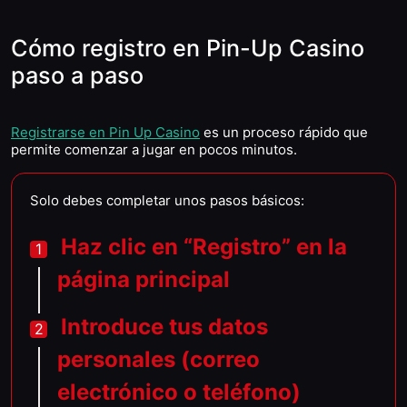
Cómo registro en Pin-Up Casino
paso a paso
Registrarse en Pin Up Casino
es un proceso rápido que
permite comenzar a jugar en pocos minutos.
Solo debes completar unos pasos básicos:
Haz clic en “Registro” en la
página principal
Introduce tus datos
personales (correo
electrónico o teléfono)