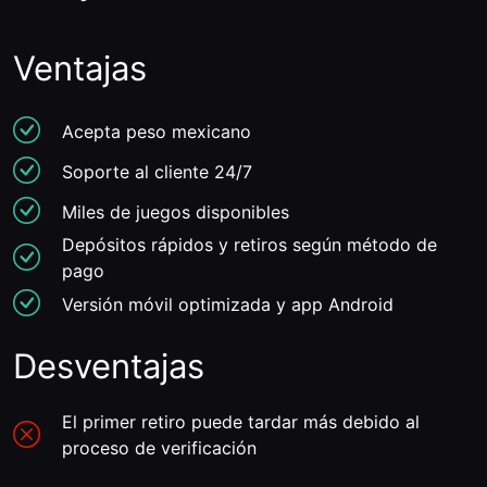
Ventajas
Acepta peso mexicano
Soporte al cliente 24/7
Miles de juegos disponibles
Depósitos rápidos y retiros según método de
pago
Versión móvil optimizada y app Android
Desventajas
El primer retiro puede tardar más debido al
proceso de verificación