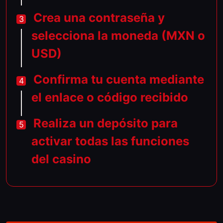
Crea una contraseña y
selecciona la moneda (MXN o
USD)
Confirma tu cuenta mediante
el enlace o código recibido
Realiza un depósito para
activar todas las funciones
del casino