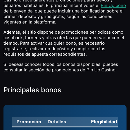
usuarios habituales. El principal incentivo es el
Pin Up bono
de bienvenida, que puede incluir una bonificación sobre el
primer depósito y giros gratis, según las condiciones
vigentes en la plataforma.
Además, el sitio dispone de promociones periódicas como
cashback, torneos y otras ofertas que pueden variar con el
tiempo. Para activar cualquier bono, es necesario
registrarse, realizar un depósito y cumplir con los
requisitos de apuesta correspondientes.
Si deseas conocer todos los bonos disponibles, puedes
consultar la sección de promociones de Pin Up Casino.
Principales bonos
Promoción
Detalles
Elegibilidad