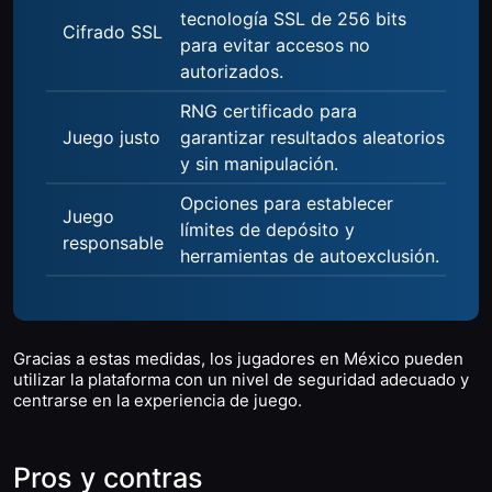
tecnología SSL de 256 bits
Cifrado SSL
para evitar accesos no
autorizados.
RNG certificado para
Juego justo
garantizar resultados aleatorios
y sin manipulación.
Opciones para establecer
Juego
límites de depósito y
responsable
herramientas de autoexclusión.
Gracias a estas medidas, los jugadores en México pueden
utilizar la plataforma con un nivel de seguridad adecuado y
centrarse en la experiencia de juego.
Pros y contras