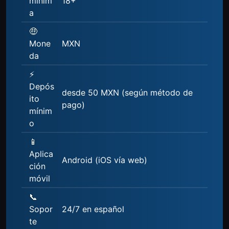
mínim
18+
a
🤑
Mone
MXN
da
⚡
Depós
desde 50 MXN (según método de
ito
pago)
mínim
o
📱
Aplica
Android (iOS vía web)
ción
móvil
📞
Sopor
24/7 en español
te