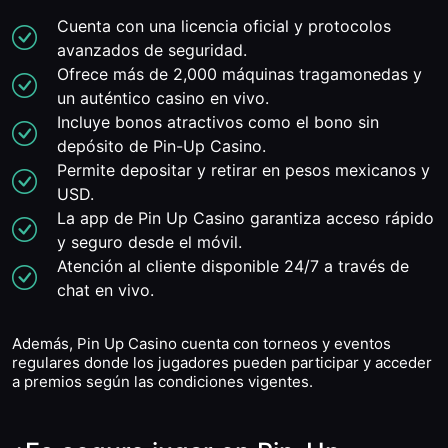
Cuenta con una licencia oficial y protocolos
avanzados de seguridad.
Ofrece más de 2,000 máquinas tragamonedas y
un auténtico casino en vivo.
Incluye bonos atractivos como el bono sin
depósito de Pin-Up Casino.
Permite depositar y retirar en pesos mexicanos y
USD.
La app de Pin Up Casino garantiza acceso rápido
y seguro desde el móvil.
Atención al cliente disponible 24/7 a través de
chat en vivo.
Además, Pin Up Casino cuenta con torneos y eventos
regulares donde los jugadores pueden participar y acceder
a premios según las condiciones vigentes.