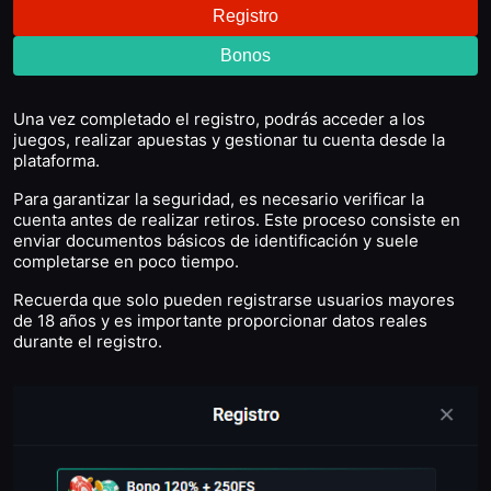
Registro
Bonos
Una vez completado el registro, podrás acceder a los
juegos, realizar apuestas y gestionar tu cuenta desde la
plataforma.
Para garantizar la seguridad, es necesario verificar la
cuenta antes de realizar retiros. Este proceso consiste en
enviar documentos básicos de identificación y suele
completarse en poco tiempo.
Recuerda que solo pueden registrarse usuarios mayores
de 18 años y es importante proporcionar datos reales
durante el registro.