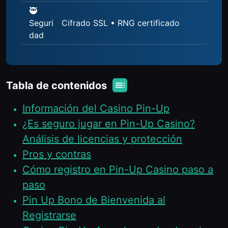
🥷
Seguri
Cifrado SSL • RNG certificado
dad
Tabla de contenidos
Información del Casino Pin-Up
¿Es seguro jugar en Pin-Up Casino?
Análisis de licencias y protección
Pros y contras
Cómo registro en Pin-Up Casino paso a
paso
Pin Up Bono de Bienvenida al
Registrarse